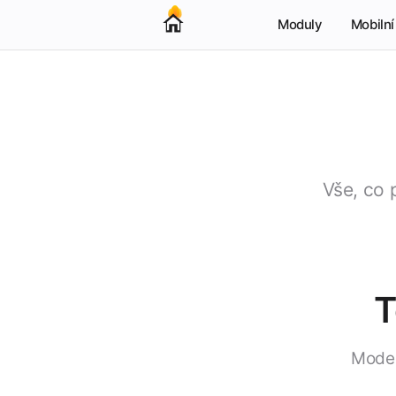
Moduly
Mobilní
Vše, co 
T
Moder