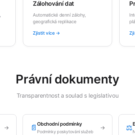
Zálohování dat
P
,
Automatické denní zálohy,
In
geografická replikace
pl
Zjistit více →
Zj
Právní dokumenty
Transparentnost a soulad s legislativou
Obchodní podmínky
E
📄
⚖️
→
→
Podmínky poskytování služeb
N