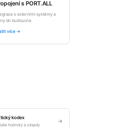
ropojení s PORT.ALL
tegrace s externími systémy a
ány do budoucna
istit více →
tický kodex
→
aše hodnoty a zásady