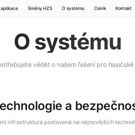
 aplikace
Směny HZS
O systému
Ceník
Kontakt
O systému
potřebujete vědět o našem řešení pro hasičské
echnologie a bezpečno
ní infrastruktura postavená na nejnovějších technol