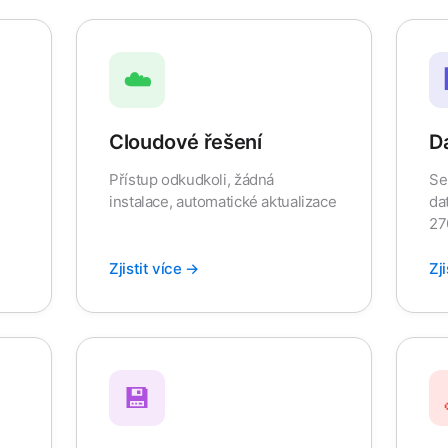
☁️
Cloudové řešení
D
Přístup odkudkoli, žádná
Se
instalace, automatické aktualizace
da
27
Zjistit více →
Zj
💾