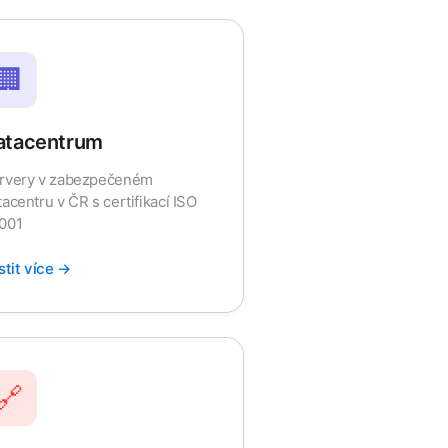
🏢
atacentrum
rvery v zabezpečeném
tacentru v ČR s certifikací ISO
001
istit více →
🔗