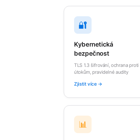
🔐
Kybernetická
bezpečnost
TLS 1.3 šifrování, ochrana proti
útokům, pravidelné audity
Zjistit více →
📊