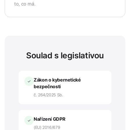
to, co má.
Soulad s legislativou
Zákon o kybernetické
✓
bezpečnosti
č. 264/2025 Sb.
Nařízení GDPR
✓
(EU) 2016/679