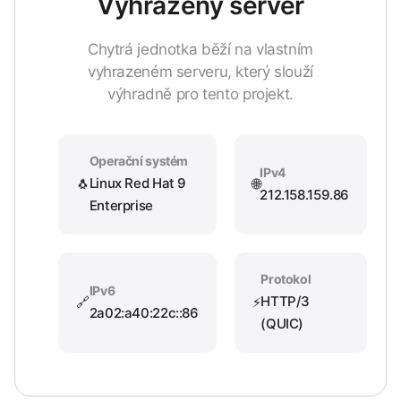
Vyhrazený server
Chytrá jednotka běží na vlastním
vyhrazeném serveru, který slouží
výhradně pro tento projekt.
Operační systém
IPv4
Linux Red Hat 9
🐧
🌐
212.158.159.86
Enterprise
Protokol
IPv6
HTTP/3
🔗
⚡
2a02:a40:22c::86
(QUIC)